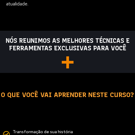
atualidade.
NÓS REUNIMOS AS
MELHORES TÉCNICAS E
FERRAMENTAS EXCLUSIVAS PARA VOCÊ
+
O QUE VOCÊ VAI APRENDER NESTE CURSO?
Você terá acesso a uma plataforma com dezenas de cursos, e
materiais didáticos, completos e atualizados, com o que existe de
melhor no mundo em relação a hipnose e desenvolvimento humano.
Transformação de sua história