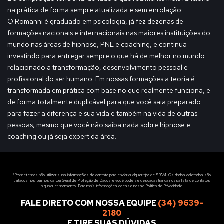
na prática de forma sempre atualizada e sem enrolação.
O Romanni é graduado em psicologia, já fez dezenas de
formações nacionais e internacionais nas maiores instituições do
mundo nas áreas de hipnose, PNL e coaching, e continua
investindo para entregar sempre o que há de melhor no mundo
relacionado a transformação, desenvolvimento pessoal e
profissional do ser humano. Em nossas formações a teoria é
transformada em prática com base no que realmente funciona, e
de forma totalmente duplicável para que você saia preparado
para fazer a diferença e sua vida e também na vida de outras
pessoas, mesmo que você não saiba nada sobre hipnose e
coaching ou já seja expert da área.
*Prometemos não utilizar suas informações de contato para enviar qualquer tipo de SPAM. Os dados coletados são
tratados nos termos da Lei Geral de Proteção de Dados e você pode se descadastrar da nossa lista de contatos
a qualquer momento. Para mais informações acesse nossa Política de Privacidade.
FALE DIRETO COM NOSSA EQUIPE
(34) 9639-
2180
E TIRE SUAS DÚVIDAS