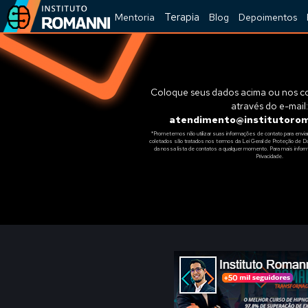
Terapia
Mentoria
Blog
Depoimentos
Coloque seus dados acima ou nos c
através do e-mail:
atendimento@institutorom
*Prometemos não utilizar suas informações de contato para envia
coletados são tratados nos termos da Lei Geral de Proteção de 
da nossa lista de contatos a qualquer momento. Para mais info
Privacidade.