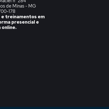
Maciel n° 284
atos de Minas - MG
700-178
 e treinamentos em
forma presencial e
online.