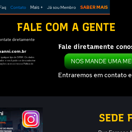
Mais +
SABER MAIS
Faq
Contato
Já sou Membro
FALE COM A GENTE
ontate diretamente
Fale diretamente cono
anni.com.br
r qualquer tipo de SPAM. Os dados
NOS MANDE UMA M
Dados e você pode se descadastrar
rmações acesse nossa Política de
Entraremos em contato em
SEDE 